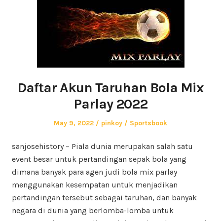
Daftar Akun Taruhan Bola Mix
Parlay 2022
Posted
Author
Posted
May 9, 2022
pinkoy
Sportsbook
on
in
sanjosehistory – Piala dunia merupakan salah satu
event besar untuk pertandingan sepak bola yang
dimana banyak para agen judi bola mix parlay
menggunakan kesempatan untuk menjadikan
pertandingan tersebut sebagai taruhan, dan banyak
negara di dunia yang berlomba-lomba untuk