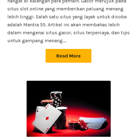
hangat di kalangan para pemain. Gacor merujuk pada
situs slot online yang memberikan peluang menang
lebih tinggi. Salah satu situs yang layak untuk dicoba
adalah Mantra 55. Artikel ini akan membahas lebih
dalam mengenai situs gacor, situs terpercaya, dan tips
untuk gampang menang.…
Read More