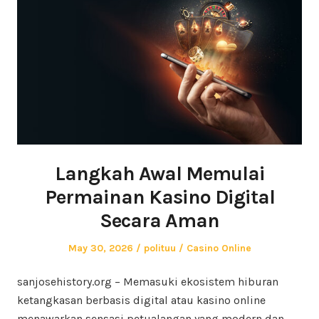
Langkah Awal Memulai
Permainan Kasino Digital
Secara Aman
Posted
Author
Posted
May 30, 2026
polituu
Casino Online
on
in
sanjosehistory.org – Memasuki ekosistem hiburan
ketangkasan berbasis digital atau kasino online
menawarkan sensasi petualangan yang modern dan