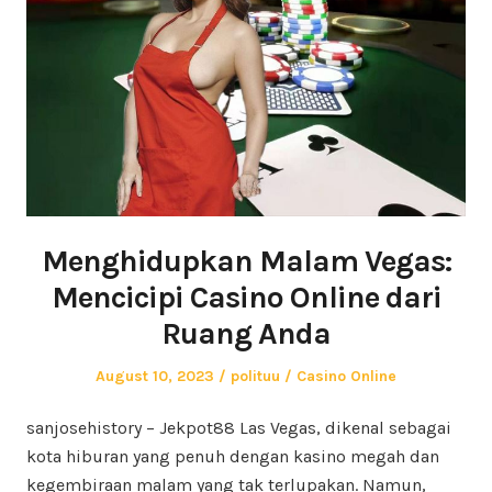
Menghidupkan Malam Vegas:
Mencicipi Casino Online dari
Ruang Anda
Posted
Author
Posted
August 10, 2023
polituu
Casino Online
on
in
sanjosehistory – Jekpot88 Las Vegas, dikenal sebagai
kota hiburan yang penuh dengan kasino megah dan
kegembiraan malam yang tak terlupakan. Namun,