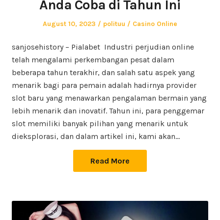
Anda Coba di Tahun Ini
Posted
Author
Posted
August 10, 2023
polituu
Casino Online
on
in
sanjosehistory – Pialabet Industri perjudian online
telah mengalami perkembangan pesat dalam
beberapa tahun terakhir, dan salah satu aspek yang
menarik bagi para pemain adalah hadirnya provider
slot baru yang menawarkan pengalaman bermain yang
lebih menarik dan inovatif. Tahun ini, para penggemar
slot memiliki banyak pilihan yang menarik untuk
dieksplorasi, dan dalam artikel ini, kami akan…
Read More