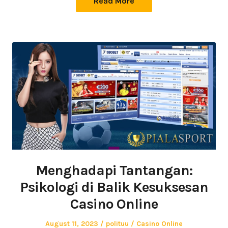
Read More
Menghadapi Tantangan:
Psikologi di Balik Kesuksesan
Casino Online
Posted
Author
Posted
August 11, 2023
polituu
Casino Online