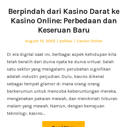
Berpindah dari Kasino Darat ke
Kasino Online: Perbedaan dan
Keseruan Baru
Posted
Author
Posted
August 15, 2023
polituu
Casino Online
on
in
Di era digital saat ini, berbagai aspek kehidupan kita
telah beralih dari dunia nyata ke dunia virtual. Salah
satu sektor yang mengalami perubahan signifikan
adalah industri perjudian. Dulu, kasino dikenal
sebagai tempat glamor di mana orang-orang
berkerumun untuk mencoba keberuntungan mereka,
mengenakan pakaian mewah, dan menikmati hiburan
malam yang mewah. Namun, dengan kemajuan
teknologi, kasino…