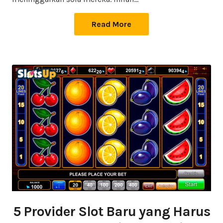
Read More
5 Provider Slot Baru yang Harus