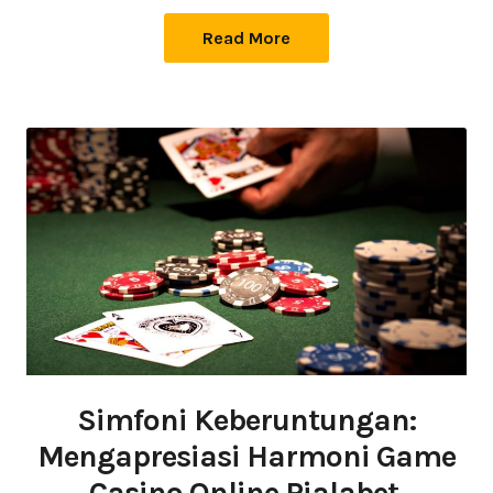
Read More
Simfoni Keberuntungan:
Mengapresiasi Harmoni Game
Casino Online Pialabet