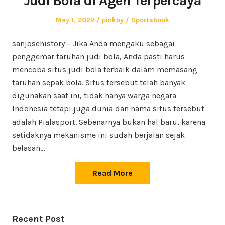
Judi Bola di Agen Terpercaya
Posted
Author
Posted
May 1, 2022
pinkoy
Sportsbook
on
in
sanjosehistory – Jika Anda mengaku sebagai
penggemar taruhan judi bola, Anda pasti harus
mencoba situs judi bola terbaik dalam memasang
taruhan sepak bola. Situs tersebut telah banyak
digunakan saat ini, tidak hanya warga negara
Indonesia tetapi juga dunia dan nama situs tersebut
adalah Pialasport. Sebenarnya bukan hal baru, karena
setidaknya mekanisme ini sudah berjalan sejak
belasan…
Read More
Recent Post