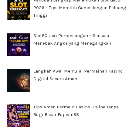
2026 – Tips Memilih Game dengan Peluang
Tinggi
Slot80 Jadi Perbincangan – Sensasi
Menebak Angka yang Menegangkan
Langkah Awal Memulai Permainan Kasino
Digital Secara Aman
Tips Aman Bermain Casino Online Tanpa
Rugi Besar Fujiwin88