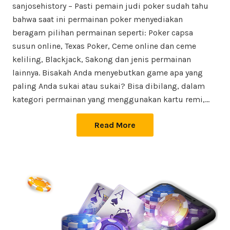
sanjosehistory – Pasti pemain judi poker sudah tahu
bahwa saat ini permainan poker menyediakan
beragam pilihan permainan seperti: Poker capsa
susun online, Texas Poker, Ceme online dan ceme
keliling, Blackjack, Sakong dan jenis permainan
lainnya. Bisakah Anda menyebutkan game apa yang
paling Anda sukai atau sukai? Bisa dibilang, dalam
kategori permainan yang menggunakan kartu remi,…
Read More