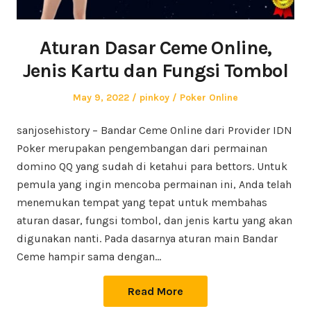
Aturan Dasar Ceme Online,
Jenis Kartu dan Fungsi Tombol
Posted
Author
Posted
May 9, 2022
pinkoy
Poker Online
on
in
sanjosehistory – Bandar Ceme Online dari Provider IDN
Poker merupakan pengembangan dari permainan
domino QQ yang sudah di ketahui para bettors. Untuk
pemula yang ingin mencoba permainan ini, Anda telah
menemukan tempat yang tepat untuk membahas
aturan dasar, fungsi tombol, dan jenis kartu yang akan
digunakan nanti. Pada dasarnya aturan main Bandar
Ceme hampir sama dengan…
Read More