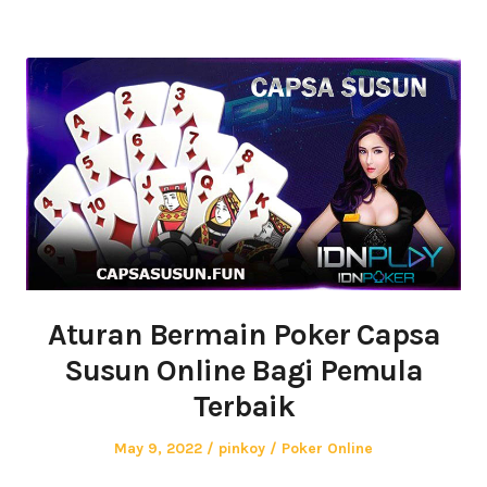
Aturan Bermain Poker Capsa
Susun Online Bagi Pemula
Terbaik
Posted
Author
Posted
May 9, 2022
pinkoy
Poker Online
on
in