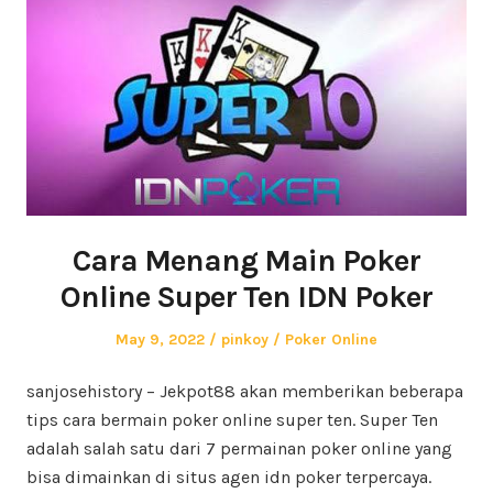
Cara Menang Main Poker
Online Super Ten IDN Poker
Posted
Author
Posted
May 9, 2022
pinkoy
Poker Online
on
in
sanjosehistory – Jekpot88 akan memberikan beberapa
tips cara bermain poker online super ten. Super Ten
adalah salah satu dari 7 permainan poker online yang
bisa dimainkan di situs agen idn poker terpercaya.