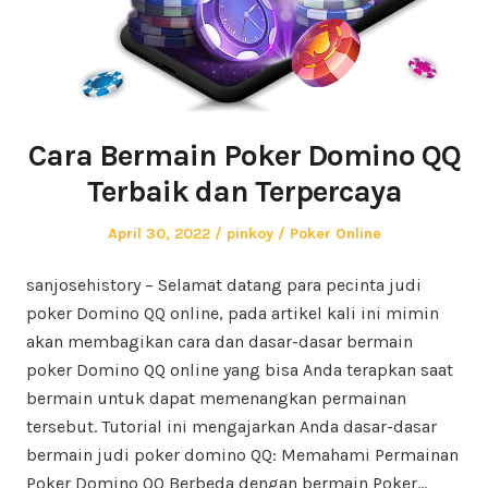
Cara Bermain Poker Domino QQ
Terbaik dan Terpercaya
Posted
Author
Posted
April 30, 2022
pinkoy
Poker Online
on
in
sanjosehistory – Selamat datang para pecinta judi
poker Domino QQ online, pada artikel kali ini mimin
akan membagikan cara dan dasar-dasar bermain
poker Domino QQ online yang bisa Anda terapkan saat
bermain untuk dapat memenangkan permainan
tersebut. Tutorial ini mengajarkan Anda dasar-dasar
bermain judi poker domino QQ: Memahami Permainan
Poker Domino QQ Berbeda dengan bermain Poker…