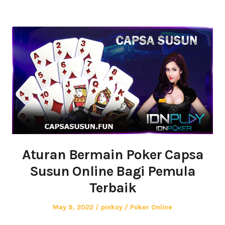
Aturan Bermain Poker Capsa
Susun Online Bagi Pemula
Terbaik
Posted
Author
Posted
May 9, 2022
pinkoy
Poker Online
on
in