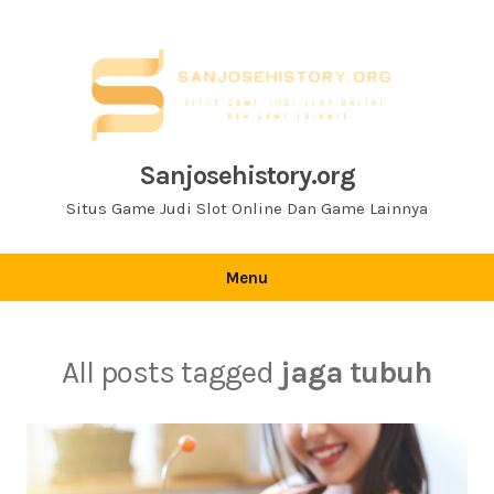
Skip
to
content
Sanjosehistory.org
Situs Game Judi Slot Online Dan Game Lainnya
Menu
All posts tagged
jaga tubuh