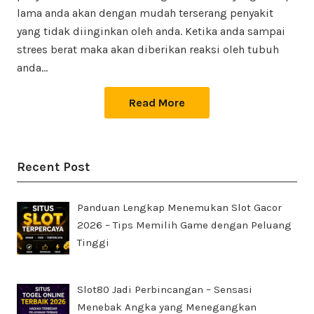
lama anda akan dengan mudah terserang penyakit
yang tidak diinginkan oleh anda. Ketika anda sampai
strees berat maka akan diberikan reaksi oleh tubuh
anda…
Read More
Recent Post
Panduan Lengkap Menemukan Slot Gacor
2026 – Tips Memilih Game dengan Peluang
Tinggi
Slot80 Jadi Perbincangan – Sensasi
Menebak Angka yang Menegangkan