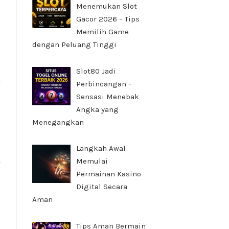
Menemukan Slot
Gacor 2026 – Tips
Memilih Game
dengan Peluang Tinggi
Slot80 Jadi
i
Perbincangan –
Sensasi Menebak
Angka yang
Menegangkan
Langkah Awal
Memulai
Permainan Kasino
Digital Secara
Aman
Tips Aman Bermain