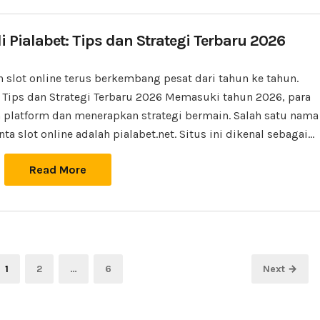
 Pialabet: Tips dan Strategi Terbaru 2026
n slot online terus berkembang pesat dari tahun ke tahun.
: Tips dan Strategi Terbaru 2026 Memasuki tahun 2026, para
platform dan menerapkan strategi bermain. Salah satu nama
a slot online adalah pialabet.net. Situs ini dikenal sebagai…
Read More
Page
Page
Page
1
2
…
6
Next →