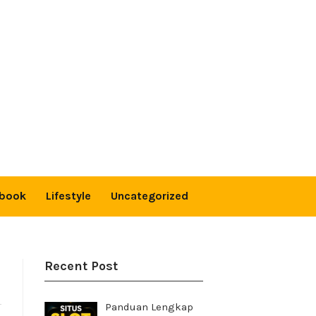
sbook
Lifestyle
Uncategorized
Recent Post
Panduan Lengkap