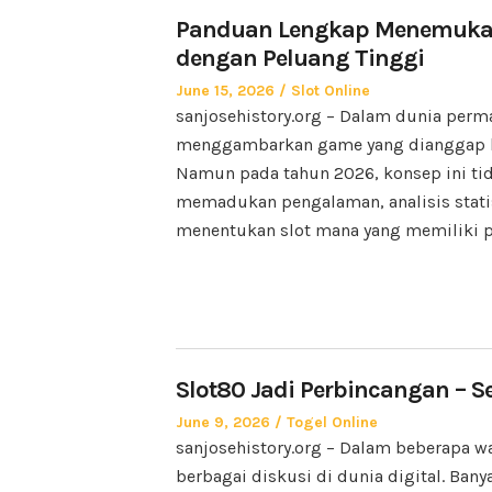
Panduan Lengkap Menemukan 
dengan Peluang Tinggi
Posted
Posted
June 15, 2026
Slot Online
on
in
sanjosehistory.org – Dalam dunia perma
menggambarkan game yang dianggap l
Namun pada tahun 2026, konsep ini tid
memadukan pengalaman, analisis stati
menentukan slot mana yang memiliki p
Slot80 Jadi Perbincangan –
Posted
Posted
June 9, 2026
Togel Online
on
in
sanjosehistory.org – Dalam beberapa w
berbagai diskusi di dunia digital. Ban