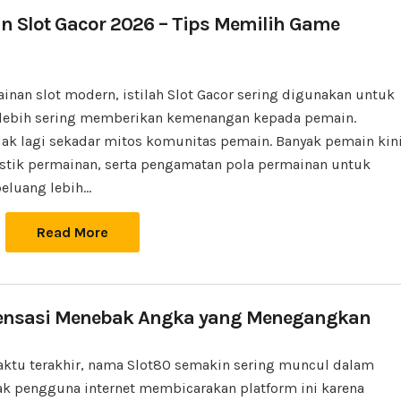
Slot Gacor 2026 – Tips Memilih Game
inan slot modern, istilah Slot Gacor sering digunakan untuk
ebih sering memberikan kemenangan kepada pemain.
ak lagi sekadar mitos komunitas pemain. Banyak pemain kin
stik permainan, serta pengamatan pola permainan untuk
eluang lebih…
Read More
 Sensasi Menebak Angka yang Menegangkan
aktu terakhir, nama Slot80 semakin sering muncul dalam
yak pengguna internet membicarakan platform ini karena