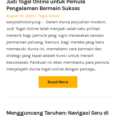
Judi Togel Online untuk Pemula
Pengalaman Bermain Sukses
Posted
Posted
August 10, 2023
Togel Online
on
in
sanjosehistory.org – Dalam dunia perjudian modern,
Judi Togel Online telah menjadi salah satu pilihan
menarik bagi pemula yang ingin merasakan sensasi
permainan peluang. Namun, bagi mereka yang baru
memasuki dunia ini, memahami cara bermain dan
strategi yang tepat adalah kunci untuk meraih
kesuksesan. Panduan ini akan membantu para pemula
menjelajahi dunia togel online dengan percaya…
Read More
Mengguncang Taruhan: Navigasi Seru di