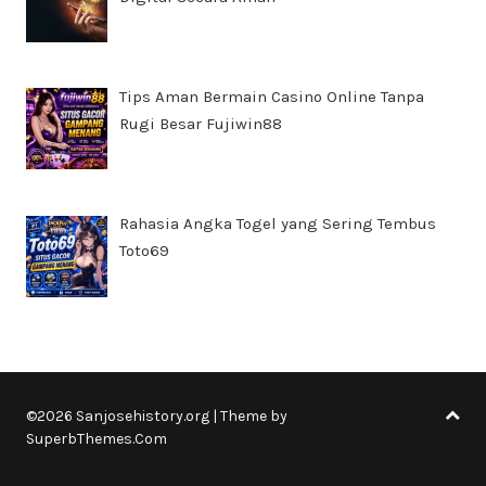
Tips Aman Bermain Casino Online Tanpa
Rugi Besar Fujiwin88
Rahasia Angka Togel yang Sering Tembus
Toto69
©2026 Sanjosehistory.org
| Theme by
SuperbThemes.Com