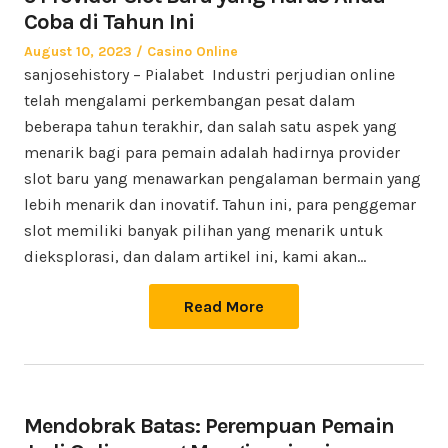
Coba di Tahun Ini
Posted
Posted
August 10, 2023
Casino Online
on
in
sanjosehistory – Pialabet Industri perjudian online
telah mengalami perkembangan pesat dalam
beberapa tahun terakhir, dan salah satu aspek yang
menarik bagi para pemain adalah hadirnya provider
slot baru yang menawarkan pengalaman bermain yang
lebih menarik dan inovatif. Tahun ini, para penggemar
slot memiliki banyak pilihan yang menarik untuk
dieksplorasi, dan dalam artikel ini, kami akan…
Read More
Mendobrak Batas: Perempuan Pemain