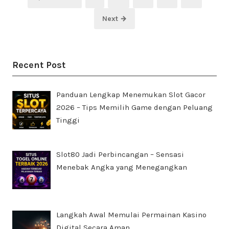
pagination
Next →
Recent Post
Panduan Lengkap Menemukan Slot Gacor
2026 – Tips Memilih Game dengan Peluang
Tinggi
Slot80 Jadi Perbincangan – Sensasi
Menebak Angka yang Menegangkan
Langkah Awal Memulai Permainan Kasino
Digital Secara Aman