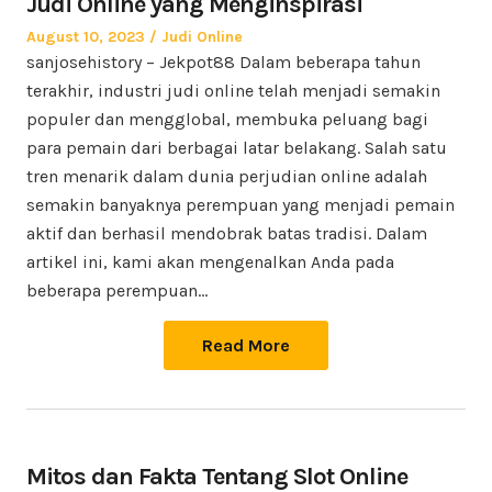
Judi Online yang Menginspirasi
Posted
Posted
August 10, 2023
Judi Online
on
in
sanjosehistory – Jekpot88 Dalam beberapa tahun
terakhir, industri judi online telah menjadi semakin
populer dan mengglobal, membuka peluang bagi
para pemain dari berbagai latar belakang. Salah satu
tren menarik dalam dunia perjudian online adalah
semakin banyaknya perempuan yang menjadi pemain
aktif dan berhasil mendobrak batas tradisi. Dalam
artikel ini, kami akan mengenalkan Anda pada
beberapa perempuan…
Read More
Mitos dan Fakta Tentang Slot Online