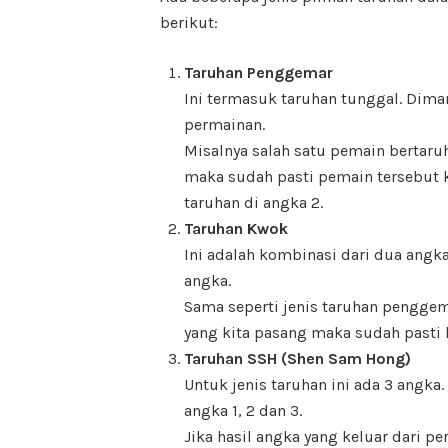
berikut:
Taruhan Penggemar
Ini termasuk taruhan tunggal. Dim
permainan.
Misalnya salah satu pemain bertaruh
maka sudah pasti pemain tersebut 
taruhan di angka 2.
Taruhan Kwok
Ini adalah kombinasi dari dua ang
angka.
Sama seperti jenis taruhan penggema
yang kita pasang maka sudah pasti k
Taruhan SSH (Shen Sam Hong)
Untuk jenis taruhan ini ada 3 angk
angka 1, 2 dan 3.
Jika hasil angka yang keluar dari p