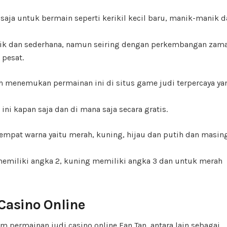
aja untuk bermain seperti kerikil kecil baru, manik-manik d
unik dan sederhana, namun seiring dengan perkembangan zam
 pesat.
h menemukan permainan ini di situs game judi terpercaya ya
i kapan saja dan di mana saja secara gratis.
 empat warna yaitu merah, kuning, hijau dan putih dan masin
memiliki angka 2, kuning memiliki angka 3 dan untuk merah
Casino Online
m permainan judi casino online Fan Tan, antara lain sebagai