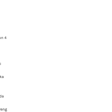
un 4
i
gka
da
yang