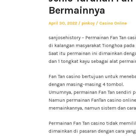
Bermainnya
Posted
Author
Posted
April 30, 2022
pinkoy
Casino Online
on
in
sanjosehistory – Permainan Fan Tan ca
di kalangan masyarakat Tionghoa pada 
Saat itu permainan ini dimainkan den
dan 1 tongkat kayu sebagai alat permai
Fan Tan casino bertujuan untuk meneba
dengan masing-masing 4 tombol.
Umumnya, permainan Fan Tan sendiri p
Namun permainan FanTan casino online k
memainkannya, namun sistem dan cara 
Permainan Fan Tan casino tidak memilik
dimainkan di pasaran dengan cara yang