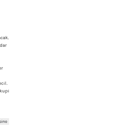
cak.
dar
er
cil.
ukupi
sino