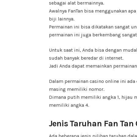
sebagai alat bermainnya.
Awalnya FanTan bisa menggunakan apa s
biji lainnya.
Permainan ini bisa dikatakan sangat 
permainan ini juga berkembang sangat
Untuk saat ini, Anda bisa dengan muda
sudah banyak beredar di internet.
Jadi Anda dapat memainkan permainan in
Dalam permainan casino online ini ada
masing memiliki nomor.
Dimana putih memiliki angka 1, hijau 
memiliki angka 4.
Jenis Taruhan Fan Tan 
Ada beberapa jenis pilihan taruhan dala