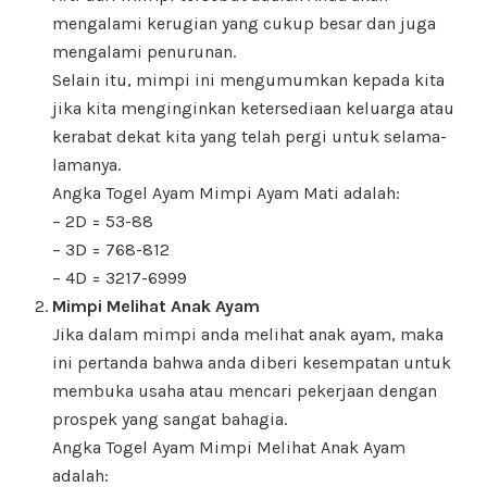
mengalami kerugian yang cukup besar dan juga
mengalami penurunan.
Selain itu, mimpi ini mengumumkan kepada kita
jika kita menginginkan ketersediaan keluarga atau
kerabat dekat kita yang telah pergi untuk selama-
lamanya.
Angka Togel Ayam Mimpi Ayam Mati adalah:
– 2D = 53-88
– 3D = 768-812
– 4D = 3217-6999
Mimpi Melihat Anak Ayam
Jika dalam mimpi anda melihat anak ayam, maka
ini pertanda bahwa anda diberi kesempatan untuk
membuka usaha atau mencari pekerjaan dengan
prospek yang sangat bahagia.
Angka Togel Ayam Mimpi Melihat Anak Ayam
adalah: