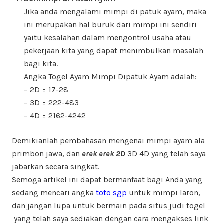
Jika anda mengalami mimpi di patuk ayam, maka
ini merupakan hal buruk dari mimpi ini sendiri
yaitu kesalahan dalam mengontrol usaha atau
pekerjaan kita yang dapat menimbulkan masalah
bagi kita.
Angka Togel Ayam Mimpi Dipatuk Ayam adalah:
– 2D = 17-28
– 3D = 222-483
– 4D = 2162-4242
Demikianlah pembahasan mengenai mimpi ayam ala
primbon jawa, dan
erek erek 2D
3D 4D yang telah saya
jabarkan secara singkat.
Semoga artikel ini dapat bermanfaat bagi Anda yang
sedang mencari angka
toto sgp
untuk mimpi laron,
dan jangan lupa untuk bermain pada situs judi togel
yang telah saya sediakan dengan cara mengakses link