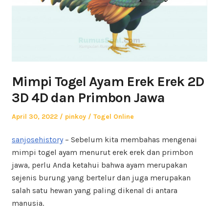
Mimpi Togel Ayam Erek Erek 2D
3D 4D dan Primbon Jawa
Posted
Author
Posted
April 30, 2022
pinkoy
Togel Online
on
in
sanjosehistory
– Sebelum kita membahas mengenai
mimpi togel ayam menurut erek erek dan primbon
jawa, perlu Anda ketahui bahwa ayam merupakan
sejenis burung yang bertelur dan juga merupakan
salah satu hewan yang paling dikenal di antara
manusia.