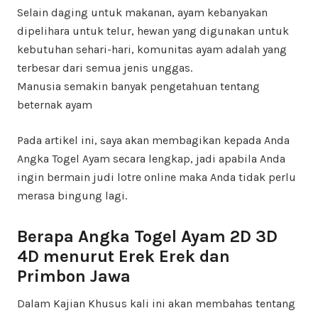
Selain daging untuk makanan, ayam kebanyakan
dipelihara untuk telur, hewan yang digunakan untuk
kebutuhan sehari-hari, komunitas ayam adalah yang
terbesar dari semua jenis unggas.
Manusia semakin banyak pengetahuan tentang
beternak ayam
Pada artikel ini, saya akan membagikan kepada Anda
Angka Togel Ayam secara lengkap, jadi apabila Anda
ingin bermain judi lotre online maka Anda tidak perlu
merasa bingung lagi.
Berapa Angka Togel Ayam 2D 3D
4D menurut Erek Erek dan
Primbon Jawa
Dalam Kajian Khusus kali ini akan membahas tentang