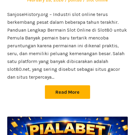
February 28, 2026
polituu
Slot Online
on
in
SanjoseHistory.org – Industri slot online terus
berkembang pesat dalam beberapa tahun terakhir.
Panduan Lengkap Bermain Slot Online di Slot80 untuk
Pemula Banyak pemain baru tertarik mencoba
peruntungan karena permainan ini dikenal praktis,
seru, dan memiliki peluang kemenangan besar. Salah
satu platform yang banyak dibicarakan adalah
slot80.net, yang sering disebut sebagai situs gacor
dan situs terpercaya…
Read More