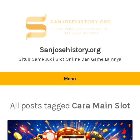
Skip
to
content
Sanjosehistory.org
Situs Game Judi Slot Online Dan Game Lainnya
Menu
All posts tagged
Cara Main Slot