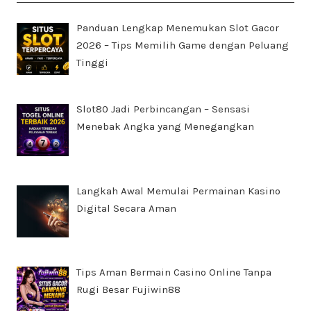
Panduan Lengkap Menemukan Slot Gacor
2026 – Tips Memilih Game dengan Peluang
Tinggi
Slot80 Jadi Perbincangan – Sensasi
Menebak Angka yang Menegangkan
Langkah Awal Memulai Permainan Kasino
Digital Secara Aman
Tips Aman Bermain Casino Online Tanpa
Rugi Besar Fujiwin88