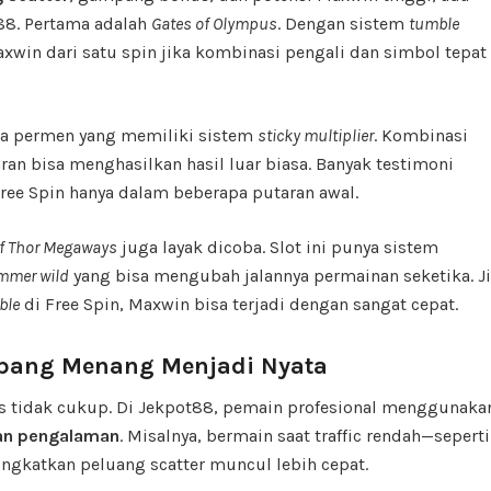
88. Pertama adalah
Gates of Olympus
. Dengan sistem
tumble
win dari satu spin jika kombinasi pengali dan simbol tepat
ema permen yang memiliki sistem
sticky multiplier
. Kombinasi
n bisa menghasilkan hasil luar biasa. Banyak testimoni
ree Spin hanya dalam beberapa putaran awal.
f Thor Megaways
juga layak dicoba. Slot ini punya sistem
mmer wild
yang bisa mengubah jalannya permainan seketika. J
ble
di Free Spin, Maxwin bisa terjadi dengan sangat cepat.
mpang Menang Menjadi Nyata
s tidak cukup. Di Jekpot88, pemain profesional menggunaka
dan pengalaman
. Misalnya, bermain saat traffic rendah—seperti
ingkatkan peluang scatter muncul lebih cepat.