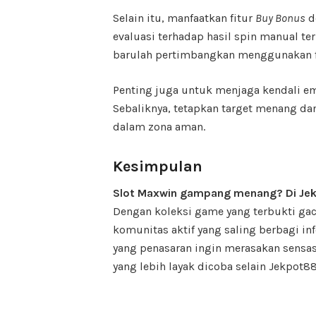
Selain itu, manfaatkan fitur
Buy Bonus
d
evaluasi terhadap hasil spin manual te
barulah pertimbangkan menggunakan fi
Penting juga untuk menjaga kendali em
Sebaliknya, tetapkan target menang dan
dalam zona aman.
Kesimpulan
Slot Maxwin gampang menang? Di Jekp
Dengan koleksi game yang terbukti ga
komunitas aktif yang saling berbagi in
yang penasaran ingin merasakan sensas
yang lebih layak dicoba selain Jekpot88