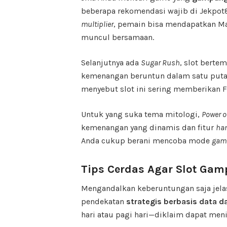
beberapa rekomendasi wajib di Jekpot
multiplier
, pemain bisa mendapatkan Max
muncul bersamaan.
Selanjutnya ada
Sugar Rush
, slot bert
kemenangan beruntun dalam satu putara
menyebut slot ini sering memberikan F
Untuk yang suka tema mitologi,
Power o
kemenangan yang dinamis dan fitur
ha
Anda cukup berani mencoba mode
gam
Tips Cerdas Agar Slot Ga
Mengandalkan keberuntungan saja jela
pendekatan
strategis berbasis data 
hari atau pagi hari—diklaim dapat men