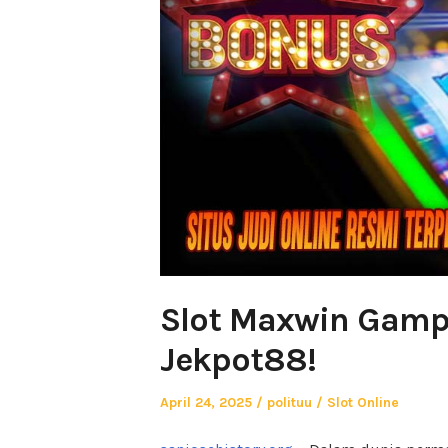
Slot Maxwin Gamp
Jekpot88!
Posted
Author
Posted
April 24, 2025
polituu
Slot Online
on
in