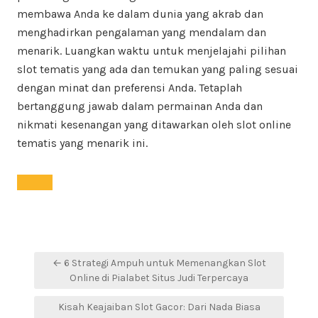
membawa Anda ke dalam dunia yang akrab dan
menghadirkan pengalaman yang mendalam dan
menarik. Luangkan waktu untuk menjelajahi pilihan
slot tematis yang ada dan temukan yang paling sesuai
dengan minat dan preferensi Anda. Tetaplah
bertanggung jawab dalam permainan Anda dan
nikmati kesenangan yang ditawarkan oleh slot online
tematis yang menarik ini.
Post
← 6 Strategi Ampuh untuk Memenangkan Slot
navigation
Online di Pialabet Situs Judi Terpercaya
Kisah Keajaiban Slot Gacor: Dari Nada Biasa