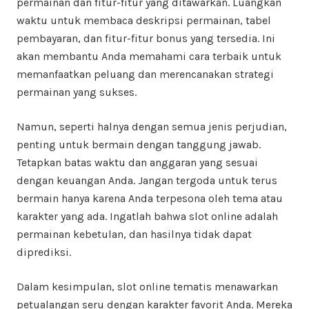
permainan dan fitur-fitur yang ditawarkan. Luangkan
waktu untuk membaca deskripsi permainan, tabel
pembayaran, dan fitur-fitur bonus yang tersedia. Ini
akan membantu Anda memahami cara terbaik untuk
memanfaatkan peluang dan merencanakan strategi
permainan yang sukses.
Namun, seperti halnya dengan semua jenis perjudian,
penting untuk bermain dengan tanggung jawab.
Tetapkan batas waktu dan anggaran yang sesuai
dengan keuangan Anda. Jangan tergoda untuk terus
bermain hanya karena Anda terpesona oleh tema atau
karakter yang ada. Ingatlah bahwa slot online adalah
permainan kebetulan, dan hasilnya tidak dapat
diprediksi.
Dalam kesimpulan, slot online tematis menawarkan
petualangan seru dengan karakter favorit Anda. Mereka